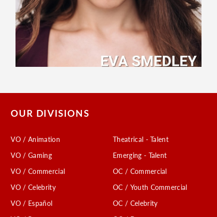
OUR DIVISIONS
VO / Animation
Theatrical - Talent
VO / Gaming
Emerging - Talent
VO / Commercial
OC / Commercial
VO / Celebrity
OC / Youth Commercial
VO / Español
OC / Celebrity