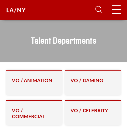
H
Talent Departments
D
A
VO / ANIMATION
VO / GAMING
A
F
A
VO /
VO / CELEBRITY
COMMERCIAL
U