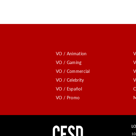
VO / Animation
V
VO / Gaming
V
VO / Commercial
V
VO / Celebrity
V
VO / Español
C
VO / Promo
M
LO
10